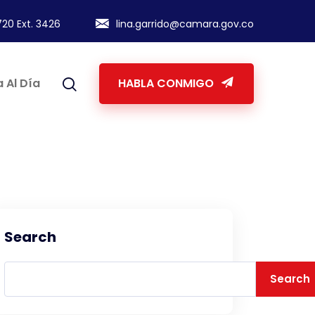
20 Ext. 3426
lina.garrido@camara.gov.co
 Al Día
HABLA CONMIGO
Search
Search