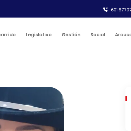
601 87707
Garrido
Legislativo
Gestión
Social
Arauca