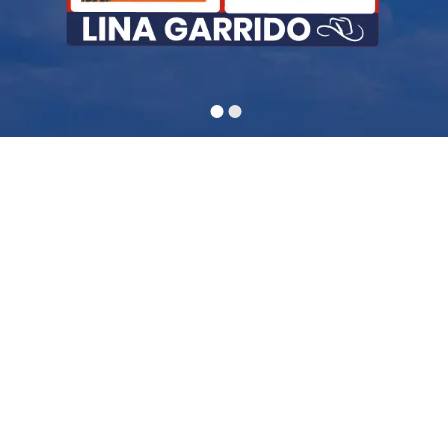
Pertenezco a la Comisión Tercera
Constitucional
Pertenezco al partido Cambio Radical
Segunda Vicepresidenta de la Cámara de
Representantes de Colombia 2024-2025