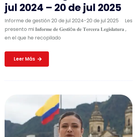
jul 2024 – 20 de jul 2025
Informe de gestión 20 de jul 2024-20 de jul 2025 Les
presento mi 𝐈𝐧𝐟𝐨𝐫𝐦𝐞 𝐝𝐞 𝐆𝐞𝐬𝐭𝐢ó𝐧 𝐝𝐞 𝐓𝐞𝐫𝐜𝐞𝐫𝐚 𝐋𝐞𝐠𝐢𝐬𝐥𝐚𝐭𝐮𝐫𝐚 ,
en el que he recopilado
Leer Más