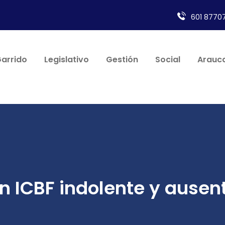
601 87707
Garrido
Legislativo
Gestión
Social
Arauca
n ICBF indolente y ausen