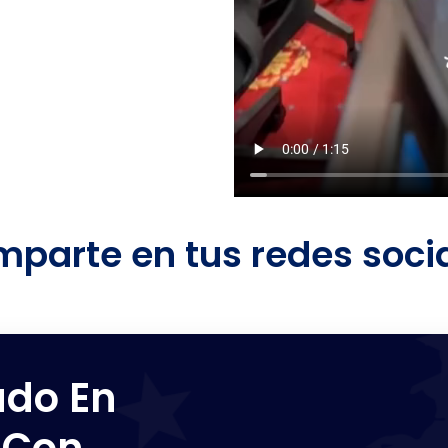
parte en tus redes soci
ado En
 Con