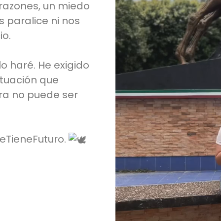
razones, un miedo
 paralice ni nos
io.
 lo haré. He exigido
ituación que
rra no puede ser
TieneFuturo
.