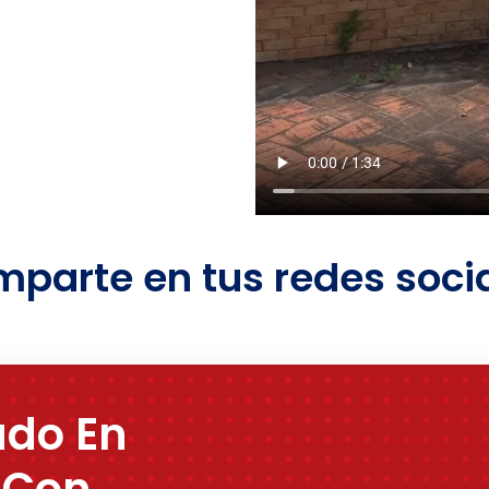
parte en tus redes soci
ado En
 Con