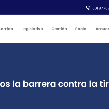
601 87707
Garrido
Legislativo
Gestión
Social
Arauca
s la barrera contra la ti