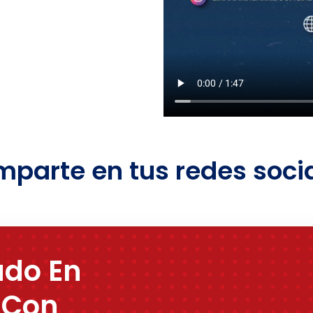
parte en tus redes soci
ado En
 Con