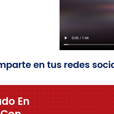
parte en tus redes soci
ado En
 Con