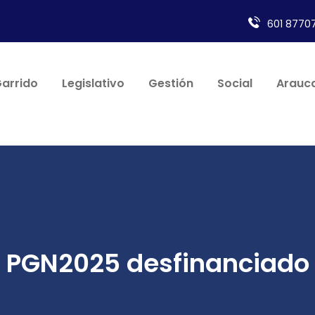
601 87707
Garrido
Legislativo
Gestión
Social
Arauca
PGN2025 desfinanciado