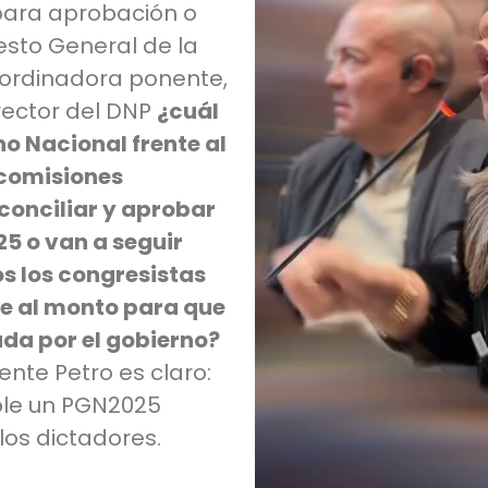
 para aprobación o
sto General de la
oordinadora ponente,
irector del DNP
¿cuál
no Nacional frente al
 comisiones
conciliar y aprobar
5 o van a seguir
 los congresistas
te al monto para que
da por el gobierno?
ente Petro es claro:
ble un PGN2025
los dictadores.