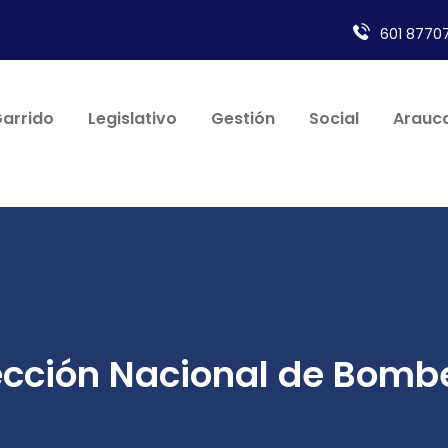
601 87707
Garrido
Legislativo
Gestión
Social
Arauca
ección Nacional de Bomb