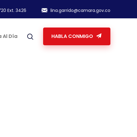
20 Ext. 3426
lina.garrido@camara.gov.co
 Al Día
HABLA CONMIGO