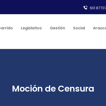
601 87707
Garrido
Legislativo
Gestión
Social
Arauca
Moción de Censura