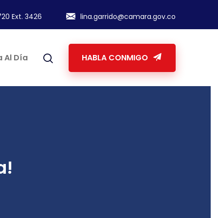
20 Ext. 3426
lina.garrido@camara.gov.co
 Al Día
HABLA CONMIGO
a!