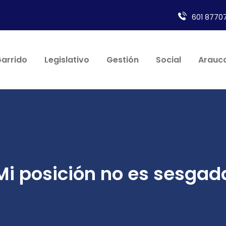
601 87707
Garrido
Legislativo
Gestión
Social
Arauca
Mi posición no es sesgad