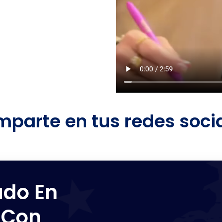
parte en tus redes soci
ado En
 Con