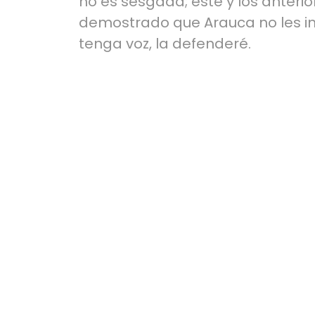
no es sesgada; este y los anteri
demostrado que Arauca no les i
tenga voz, la defenderé.