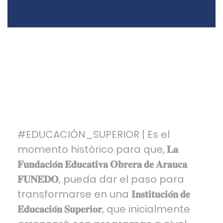
#EDUCACIÓN_SUPERIOR
| Es el
momento histórico para que,
𝐋𝐚
𝐅𝐮𝐧𝐝𝐚𝐜𝐢𝐨́𝐧 𝐄𝐝𝐮𝐜𝐚𝐭𝐢𝐯𝐚 𝐎𝐛𝐫𝐞𝐫𝐚 𝐝𝐞 𝐀𝐫𝐚𝐮𝐜𝐚
𝐅𝐔𝐍𝐄𝐃𝐎
, pueda dar el paso para
transformarse en una
𝐈𝐧𝐬𝐭𝐢𝐭𝐮𝐜𝐢𝐨́𝐧 𝐝𝐞
𝐄𝐝𝐮𝐜𝐚𝐜𝐢𝐨́𝐧 𝐒𝐮𝐩𝐞𝐫𝐢𝐨𝐫
, que inicialmente