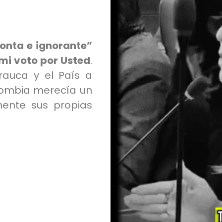
tonta e ignorante”
mi voto por Usted
.
rauca y el País a
olombia merecía un
amente sus propias