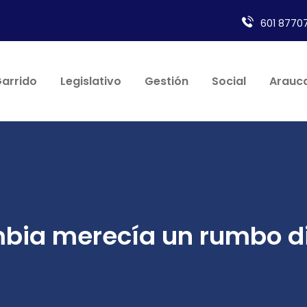
601 87707
Garrido
Legislativo
Gestión
Social
Arauca
bia merecía un rumbo di