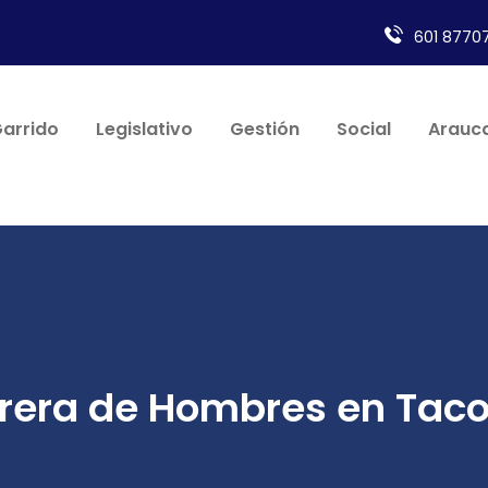
601 87707
Garrido
Legislativo
Gestión
Social
Arauca
rera de Hombres en Tac