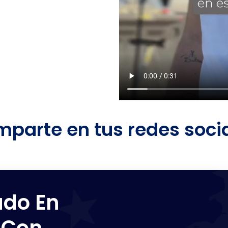
parte en tus redes soci
ado En
 Con