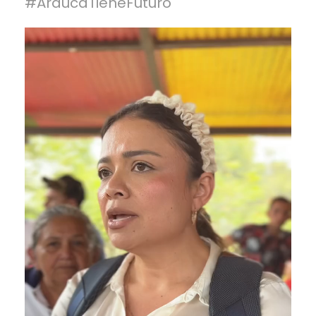
#AraucaTieneFuturo