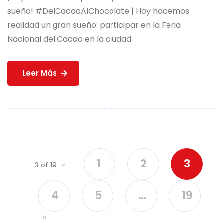
sueño! #DelCacaoAlChocolate | Hoy hacemos
realidad un gran sueño: participar en la Feria
Nacional del Cacao en la ciudad
Leer Más
1
2
3
«
3 of 19
4
5
…
19
»