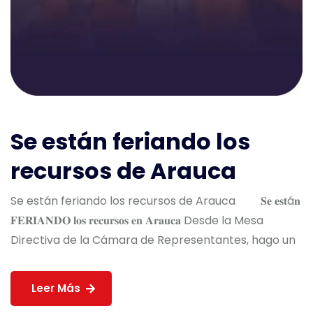
Se están feriando los
recursos de Arauca
Se están feriando los recursos de Arauca 𝐒𝐞 𝐞𝐬𝐭á𝐧
𝐅𝐄𝐑𝐈𝐀𝐍𝐃𝐎 𝐥𝐨𝐬 𝐫𝐞𝐜𝐮𝐫𝐬𝐨𝐬 𝐞𝐧 𝐀𝐫𝐚𝐮𝐜𝐚 Desde la Mesa
Directiva de la Cámara de Representantes, hago un
Leer Más