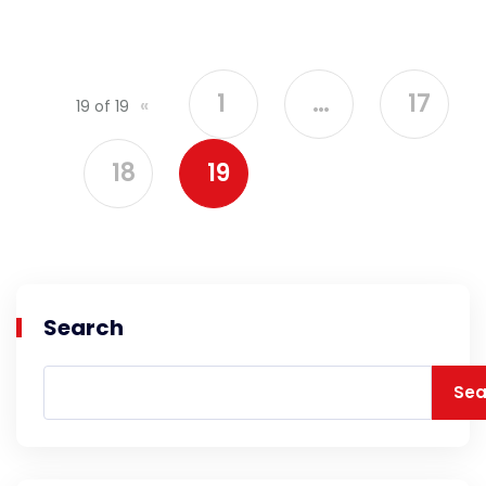
1
…
17
«
19 of 19
18
19
Search
Sea