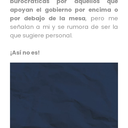
burocráticas por aquellos que
apoyan el gobierno por encima o
por debajo de la mesa
, pero me
señalan a mi y se rumora de ser la
que sugiere personal.
¡Así no es!