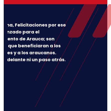
citaciones por ese
Mujeres que d
ara el
de nuestro 
 Arauca; son
nos llena de 
eficiaran a los
nuestros vot
os araucanos.
grandes mujer
ni un paso atrás.
Lina