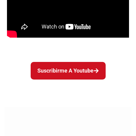
Tú también puedes ser parte activa de este
movimiento por la transparencia y el
progreso. Conoce, comparte y exige más
Suscribirme A Youtube
¡Juntos Defendemos a Colombia!